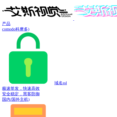
产品
comodo科摩多)
域名ssl
极速签发，快速高效
安全稳定，黑客防御
国内/国外主机)