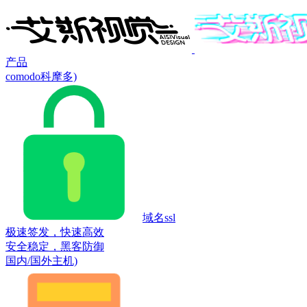
产品
comodo科摩多)
域名ssl
极速签发，快速高效
安全稳定，黑客防御
国内/国外主机)