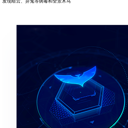
发现暗云、异鬼等病毒和全景木马