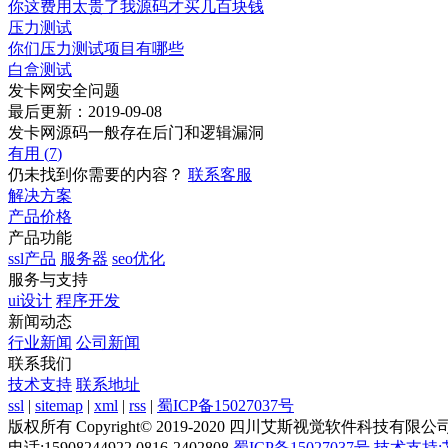
你这费用太贵了我源码才买几百块钱
压力测试
你们压力测试项目有哪些
白盒测试
发卡网安全问题
最后更新：2019-09-08
发卡网源码一般存在后门和逻辑漏洞
有用 (
7
)
仍未找到你需要的内容？
联系客服
解决方案
产品价格
产品功能
ssl产品
服务器
seo优化
服务与支持
ui设计
程序开发
新闻动态
行业新闻
公司新闻
联系我们
技术支持
联系地址
ssl
|
sitemap
|
xml
|
rss
|
蜀ICP备15027037号
版权所有 Copyright© 2019-2020 四川艾斯视觉软件科技有限公
电话:15908244922 0816-2402808
蜀ICP备15027037号
技术支持: